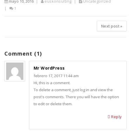
mayo 10, 2016
euskonsulting
Uncategorized
1
Next post
»
Comment (1)
Mr WordPress
febrero 17, 2017 11:44 am
Hi, this is a comment.
To delete a comment, just log in and view the
post's comments. There you will have the option
to edit or delete them.
Reply